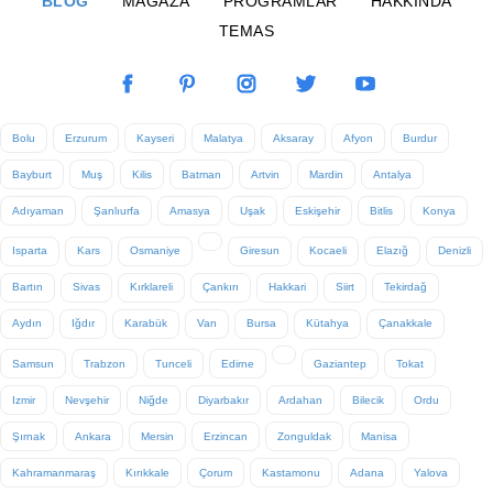
BLOG
MAĞAZA
PROGRAMLAR
HAKKINDA
TEMAS
Bolu
Erzurum
Kayseri
Malatya
Aksaray
Afyon
Burdur
Bayburt
Muş
Kilis
Batman
Artvin
Mardin
Antalya
Adıyaman
Şanlıurfa
Amasya
Uşak
Eskişehir
Bitlis
Konya
Isparta
Kars
Osmaniye
Giresun
Kocaeli
Elazığ
Denizli
Bartın
Sivas
Kırklareli
Çankırı
Hakkari
Siirt
Tekirdağ
Aydın
Iğdır
Karabük
Van
Bursa
Kütahya
Çanakkale
Samsun
Trabzon
Tunceli
Edirne
Gaziantep
Tokat
Izmir
Nevşehir
Niğde
Diyarbakır
Ardahan
Bilecik
Ordu
Şırnak
Ankara
Mersin
Erzincan
Zonguldak
Manisa
Kahramanmaraş
Kırıkkale
Çorum
Kastamonu
Adana
Yalova