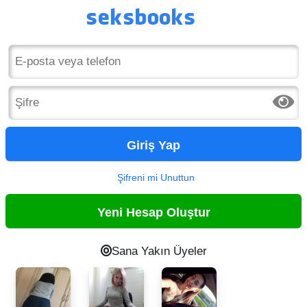
Masaj Site
Giriş Yap
Şifreni mi Unuttun
Yeni Hesap Oluştur
Sana Yakın Üyeler